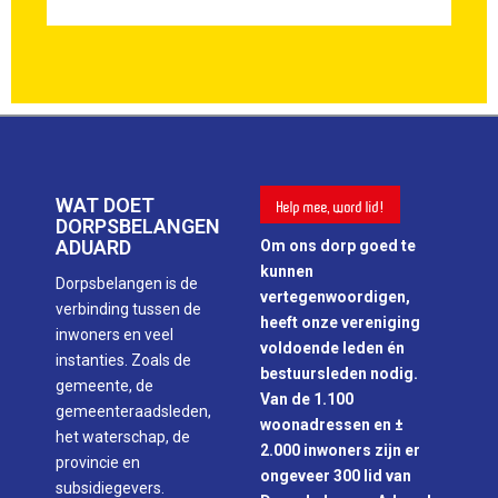
WAT DOET
Help mee, word lid!
DORPSBELANGEN
ADUARD
Om ons dorp goed te
kunnen
Dorpsbelangen is de
vertegenwoordigen,
verbinding tussen de
heeft onze vereniging
inwoners en veel
voldoende leden én
instanties. Zoals de
bestuursleden nodig.
gemeente, de
Van de 1.100
gemeenteraadsleden,
woonadressen en ±
het waterschap, de
2.000 inwoners zijn er
provincie en
ongeveer 300 lid van
subsidiegevers.